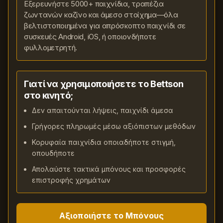
Εξερευνήστε 5000+ παιχνίδια, τραπέζια
ζωντανών καζίνο και άμεσο στοίχημα—όλα
βελτιστοποιημένα για απρόσκοπτο παιχνίδι σε
συσκευές Android, iOS, ή οποιονδήποτε
φυλλομετρητή.
Γιατί να χρησιμοποιήσετε το Bettson
στο κινητό;
Δεν απαιτούνται λήψεις, παιχνίδι άμεσα
Γρήγορες πληρωμές μέσω αξιόπιστων μεθόδων
Κορυφαία παιχνίδια οποιαδήποτε στιγμή,
οπουδήποτε
Απολαύστε τακτικά μπόνους και προσφορές
επιστροφής χρημάτων
Αξιοποιήστε το Μπόνους