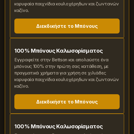
κορυφαία παιχνίδια κουλοχέρηδων και ζωντανών
καζίνο.
Διεκδικήστε το Μπόνους
100% Μπόνους Καλωσορίσματος
Εγγραφείτε στην Bettson και απολαύστε ένα
μπόνους 100% στην πρώτη σας κατάθεση, με
πραγματικά χρήματα για χρήση σε χιλιάδες
κορυφαία παιχνίδια κουλοχέρηδων και ζωντανών
καζίνο.
Διεκδικήστε το Μπόνους
100% Μπόνους Καλωσορίσματος