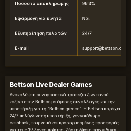
Ποσοστό αποπληρωμής
96.3%
Εφαρμογή για κινητά
Ναι
Εξυπηρέτηση πελατών
24/7
E-mail
support@bettson.com
Bettson Live Dealer Games
Ανακαλύψτε συναρπαστικά τραπέζια ζωντανού
καζίνο στην Bettson με άμεσες συναλλαγές και την
υποστήριξη για τη "Bettson greece". Η Bettson παρέχει
24/7 πολύγλωσση υποστήριξη, γενναιόδωρα
cashback, τουρνουά και προσαρμοσμένες προσφορές
για τους Έλληνες παίκτες. Ζήστε δίκαιο παιχνίδι και