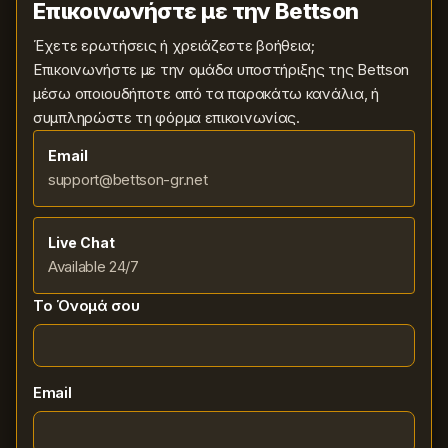
Επικοινωνήστε με την Bettson
Έχετε ερωτήσεις ή χρειάζεστε βοήθεια;
Επικοινωνήστε με την ομάδα υποστήριξης της Bettson
μέσω οποιουδήποτε από τα παρακάτω κανάλια, ή
συμπληρώστε τη φόρμα επικοινωνίας.
Email
support@bettson-gr.net
Live Chat
Available 24/7
Το Όνομά σου
Email