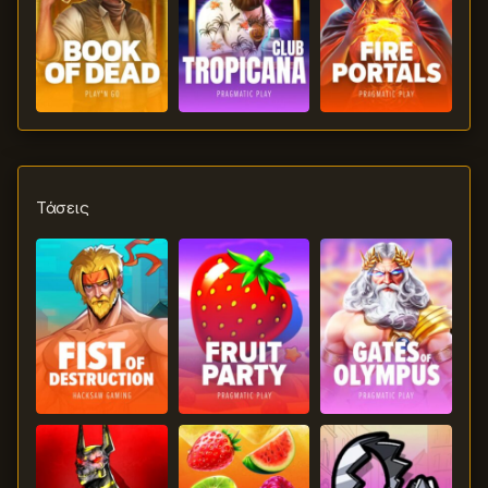
Τάσεις