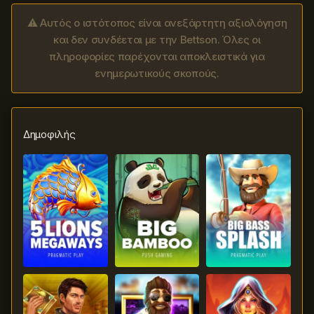
⚠ Αυτός ο ιστότοπος είναι ανεξάρτητη αξιολόγηση
και δεν συνδέεται με την Bettson. Όλες οι
πληροφορίες παρέχονται αποκλειστικά για
ενημερωτικούς σκοπούς.
Δημοφιλής