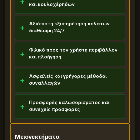
και κουλοχέρηδων
Αξιόπιστη εξυπηρέτηση πελατών
διαθέσιμη 24/7
Φιλικό προς τον χρήστη περιβάλλον
και πλοήγηση
Ασφαλείς και γρήγορες μέθοδοι
συναλλαγών
Προσφορές καλωσορίσματος και
συνεχείς προσφορές
Μειονεκτήματα