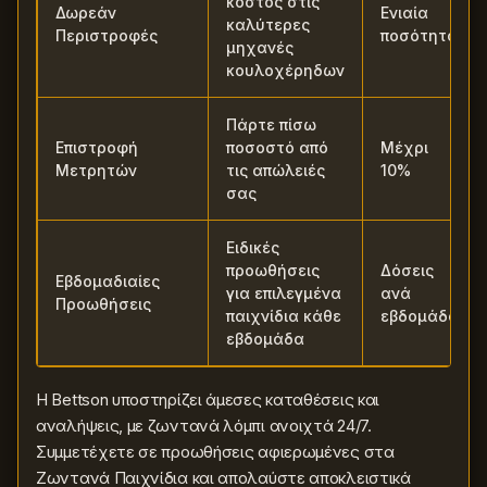
κόστος στις
Δωρεάν
Ενιαία
καλύτερες
Περιστροφές
ποσότητα
μηχανές
κουλοχέρηδων
Πάρτε πίσω
Επιστροφή
ποσοστό από
Μέχρι
Μετρητών
τις απώλειές
10%
σας
Ειδικές
προωθήσεις
Δόσεις
Εβδομαδιαίες
για επιλεγμένα
ανά
Προωθήσεις
παιχνίδια κάθε
εβδομάδα
εβδομάδα
Η Bettson υποστηρίζει άμεσες καταθέσεις και
αναλήψεις, με ζωντανά λόμπι ανοιχτά 24/7.
Συμμετέχετε σε προωθήσεις αφιερωμένες στα
Ζωντανά Παιχνίδια και απολαύστε αποκλειστικά