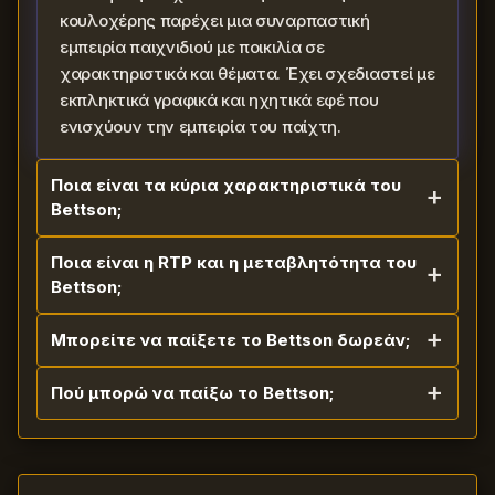
κουλοχέρης παρέχει μια συναρπαστική
εμπειρία παιχνιδιού με ποικιλία σε
χαρακτηριστικά και θέματα. Έχει σχεδιαστεί με
εκπληκτικά γραφικά και ηχητικά εφέ που
ενισχύουν την εμπειρία του παίχτη.
Ποια είναι τα κύρια χαρακτηριστικά του
Bettson;
Ποια είναι η RTP και η μεταβλητότητα του
Bettson;
Μπορείτε να παίξετε το Bettson δωρεάν;
Πού μπορώ να παίξω το Bettson;