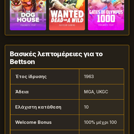
Βασικές λεπτομέρειες για το
Bettson
Έτος ίδρυσης
1963
Άδεια
MGA, UKGC
Ελάχιστη κατάθεση
10
Welcome Bonus
100% μέχρι 100